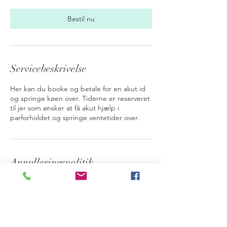
0
m
Bestil nu
i
n
Servicebeskrivelse
Her kan du booke og betale for en akut id
og springe køen over. Tiderne er reserveret
til jer som ønsker at få akut hjælp i
parforholdet og springe ventetider over.
Annulleringspolitik
Kontakt os venligst 24 timer inden en evt.
aflysning.