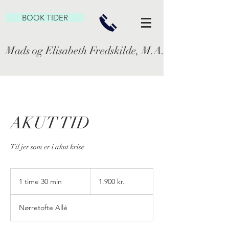
BOOK TIDER
Mads og Elisabeth Fredskilde, M.A. Familie- og P
AKUT TID
Til jer som er i akut krise
1.900
danske
1 time 30 min
1
1.900 kr.
kroner
t
i
Nørretofte Allé
m
3