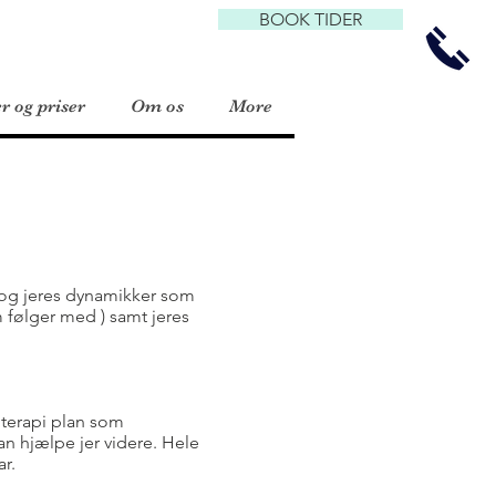
BOOK TIDER
r og priser
Om os
More
d og jeres dynamikker som
m følger med ) samt jeres
 terapi plan som
an hjælpe jer videre. Hele
r.