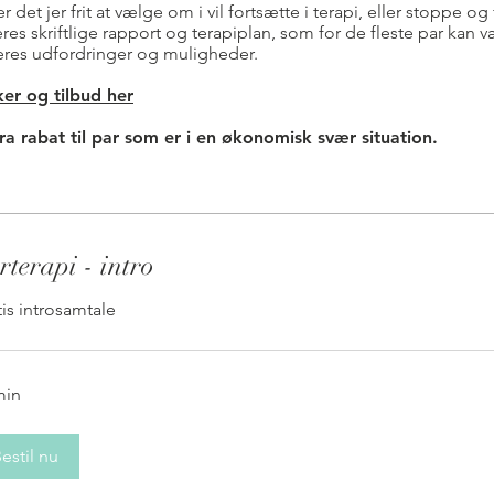
det jer frit at vælge om i vil fortsætte i terapi, eller stoppe o
eres skriftlige rapport og terapiplan, som for de fleste par kan 
 deres udfordringer og muligheder.
ker og tilbud her
ra rabat til par som er i en økonomisk svær situation.
rterapi - intro
is introsamtale
min
estil nu