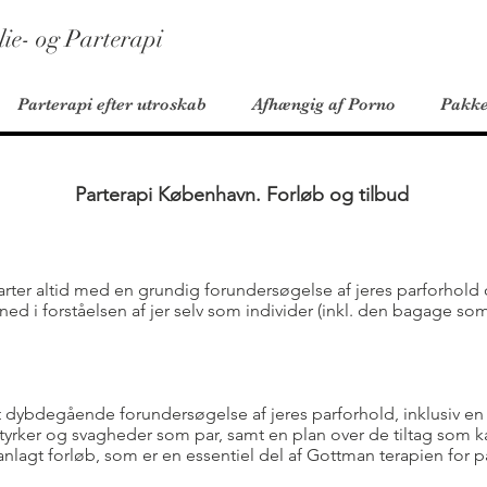
ie- og Parterapi
Parterapi efter utroskab
Afhængig af Porno
Pakke
Parterapi København. Forløb og tilbud
tarter altid med en grundig forundersøgelse af jeres parforhol
 ned i forståelsen af jer selv som individer (inkl. den bagage so
 dybdegående forundersøgelse af jeres parforhold, inklusiv en
styrker og svagheder som par, samt en plan over de tiltag som k
nlagt forløb, som er en essentiel del af Gottman terapien for pa