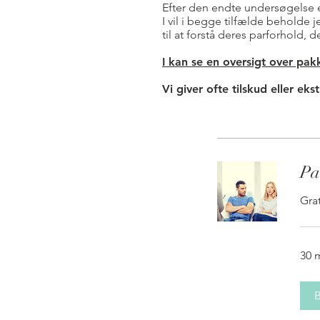
Efter den endte undersøgelse er 
I vil i begge tilfælde beholde j
til at forstå deres parforhold,
I kan se en oversigt over pak
Vi giver ofte
tilskud eller
ekst
Pa
Grat
30 
B